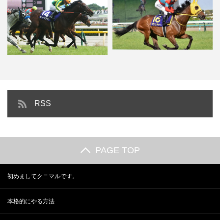
保護中: 2017 ダービー 「クリ
ンチャー」が気になる…
保護中: 2017 安田記念はサトノ
RSS
アラジン 池江厩舎が…
PAGE TOP
初めましてクニマルです。
本格的にやる方法